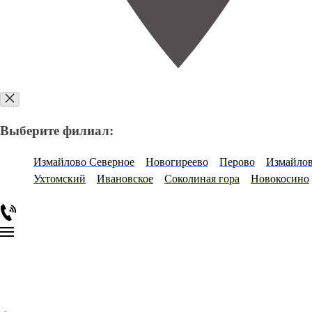
Выберите филиал:
Измайлово Северное
Новогиреево
Перово
Измайло
Ухтомский
Ивановское
Соколиная гора
Новокосино