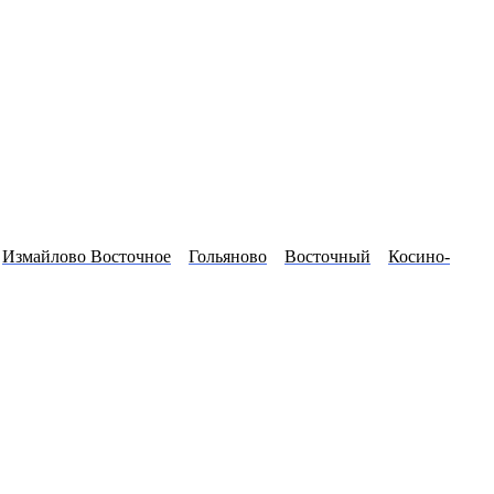
Измайлово Восточное
Гольяново
Восточный
Косино-