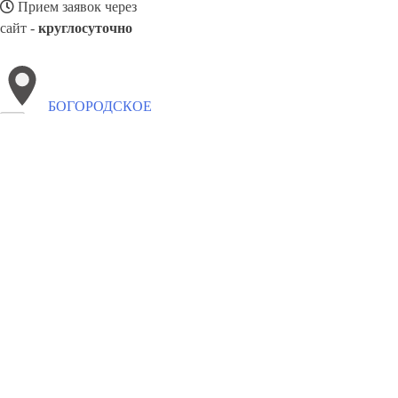
Прием заявок через
сайт -
круглосуточно
БОГОРОДСКОЕ
Выберите филиал:
Соколиная гора
Новогиреево
Новокосино
Измайлов
Метрогородок
Измайлово Восточное
Измайлово
Во
8(800)4223263
Заказать звонок
Забронировать отель в Богородском
Виды гостиниц
Цены
Сотруднич