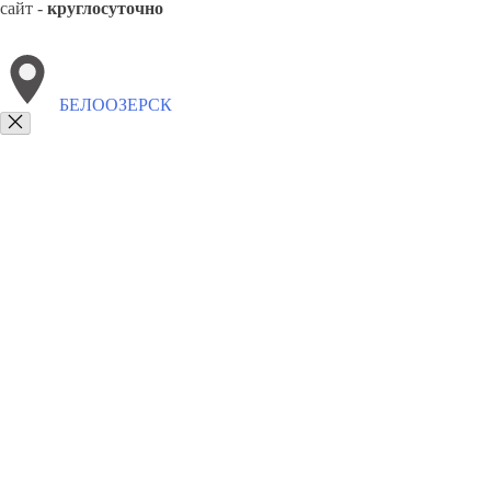
сайт -
круглосуточно
БЕЛООЗЕРСК
Выберите филиал:
Коссово
Малорита
Каменец
Давид-Городок
Высок
8(800)4223263
Заказать звонок
Забронировать отель в Белоозерске
Виды гостиниц
Цены
Сотруднич