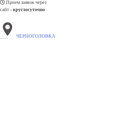
Прием заявок через
сайт -
круглосуточно
ЧЕРНОГОЛОВКА
Выберите филиал:
Северный
Монино
Богородское
Электросталь
Щел
Красково
Томилино
Бобров
Ильинский
8(800)4223263
Заказать звонок
Забронировать отель в Черноголовке
Виды гостиниц
Цены
Сотрудни