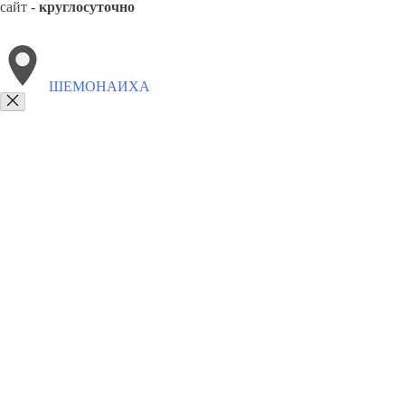
сайт -
круглосуточно
ШЕМОНАИХА
Выберите филиал:
Шу
Щучинск
Эмба
Экибастуз
Шымкент
8(800)4223263
Заказать звонок
Забронировать отель в Шемонаиха
Виды гостиниц
Цены
Сотрудниче