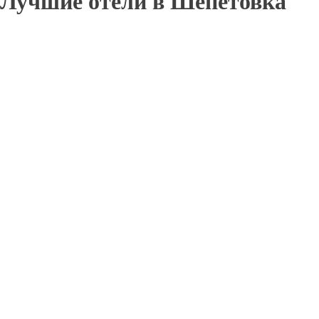
Лучшие отели в Шепетовка
Отправьте заявку в период действия акции!
и получите бонус.