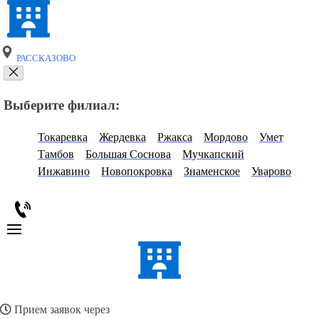
РАССКАЗОВО
Выберите филиал:
Токаревка
Жердевка
Ржакса
Мордово
Умет
Тамбов
Большая Соснова
Мучкапский
Инжавино
Новопокровка
Знаменское
Уварово
Прием заявок через