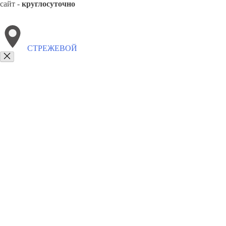
сайт -
круглосуточно
СТРЕЖЕВОЙ
Выберите филиал:
Белый Яр
8(800)4223263
Заказать звонок
Забронировать отель в Стрежевом
Виды гостиниц
Цены
Сотрудниче