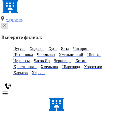
ХАРЦЫЗСК
Выберите филиал:
Чугуев
Ходоров
Хуст
Ялта
Чигирин
Шепетовка
Чистяково
Хмельницкий
Шостка
Черкассы
Часов Яр
Черновцы
Хотин
Христиновка
Хмельник
Шаргород
Хоростков
Харьков
Херсон