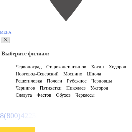
МЕНА
Выберите филиал:
Червоноград
Староконстантинов
Хотин
Ходоров
Новгород-Северский
Моспино
Шпола
Решетиловка
Пологи
Рубежное
Черновцы
Чернигов
Пятихатки
Николаев
Ужгород
Славута
Фастов
Обухов
Черкассы
8(800)4223263