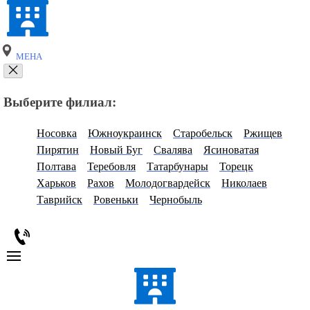
МЕНА
Выберите филиал:
Носовка
Южноукраинск
Старобельск
Ржищев
Пирятин
Новый Буг
Свалява
Ясиноватая
Полтава
Теребовля
Татарбунары
Торецк
Харьков
Рахов
Молодогвардейск
Николаев
Таврийск
Ровеньки
Чернобыль