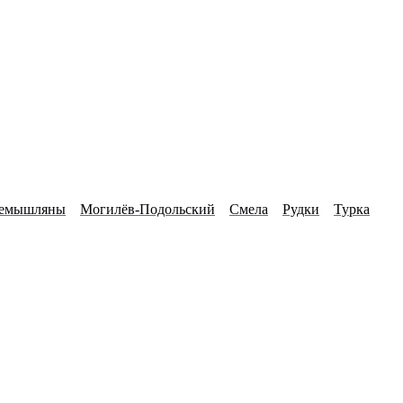
емышляны
Могилёв-Подольский
Смела
Рудки
Турка