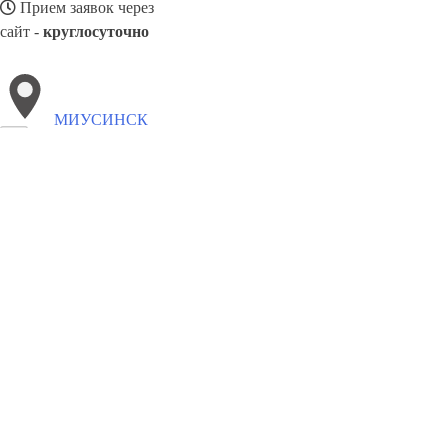
Прием заявок через
сайт -
круглосуточно
МИУСИНСК
Выберите филиал:
Подгайцы
Ржищев
Моршин
Новогродовка
Монас
Путивль
Хмельник
Черноморск
Носовка
Чоп
8(800)4223263
Заказать звонок
Забронировать отель в Миусинск
Виды гостиниц
Цены
Сотрудничес