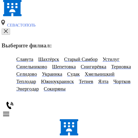
СЕВАСТОПОЛЬ
Выберите филиал:
Славута
Шахтёрск
Старый Самбор
Устилуг
Синельниково
Шепетовка
Снигирёвка
Терновка
Селидово
Украинка
Судак
Хмельницкий
Теплодар
Южноукраинск
Тетиев
Ялта
Чортков
Энергодар
Сокиряны