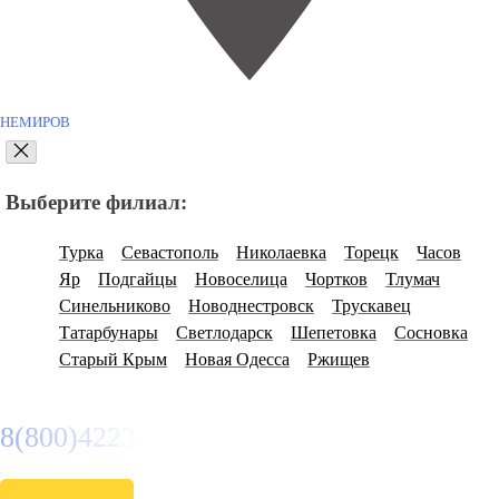
НЕМИРОВ
Выберите филиал:
Турка
Севастополь
Николаевка
Торецк
Часов
Яр
Подгайцы
Новоселица
Чортков
Тлумач
Синельниково
Новоднестровск
Трускавец
Татарбунары
Светлодарск
Шепетовка
Сосновка
Старый Крым
Новая Одесса
Ржищев
8(800)4223263