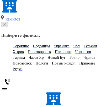
НЕМИРОВ
Выберите филиал:
Сорокино
Подгайцы
Украинка
Чоп
Тульчин
Хыров
Новояворовск
Полонное
Чернигов
Тараща
Часов Яр
Новый Буг
Ровно
Чуднов
Новоазовск
Пологи
Новый Роздол
Приволье
Рудки