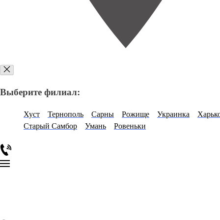
Выберите филиал:
Хуст
Тернополь
Сарны
Рожище
Украинка
Харьк
Старый Самбор
Умань
Ровеньки