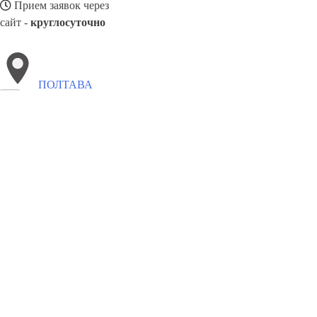
Прием заявок через
сайт -
круглосуточно
ПОЛТАВА
Выберите филиал:
Сколе
Тараща
Смела
Синельниково
Чистяково
П
Сквира
Ужгород
Южноукраинск
8(800)4223263
Заказать звонок
Забронировать отель в Полтава
Виды гостиниц
Цены
Сотрудничеств