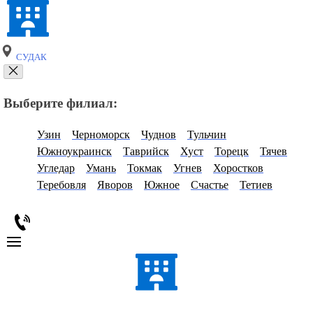
СУДАК
Выберите филиал:
Узин
Черноморск
Чуднов
Тульчин
Южноукраинск
Таврийск
Хуст
Торецк
Тячев
Угледар
Умань
Токмак
Угнев
Хоростков
Теребовля
Яворов
Южное
Счастье
Тетиев