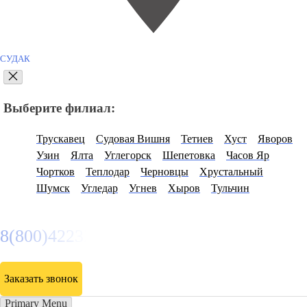
СУДАК
Выберите филиал:
Трускавец
Судовая Вишня
Тетиев
Хуст
Яворов
Узин
Ялта
Углегорск
Шепетовка
Часов Яр
Чортков
Теплодар
Черновцы
Хрустальный
Шумск
Угледар
Угнев
Хыров
Тульчин
8(800)4223263
Заказать звонок
Primary Menu