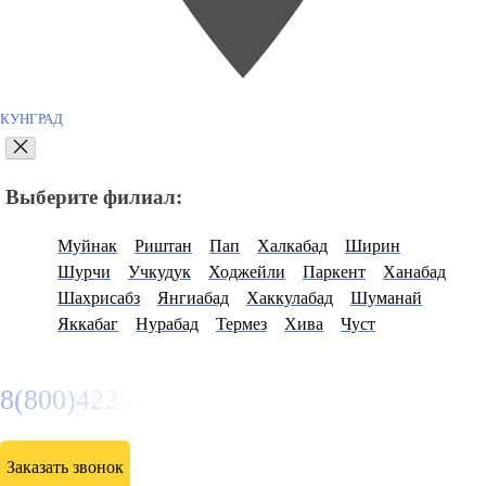
КУНГРАД
Выберите филиал:
Муйнак
Риштан
Пап
Халкабад
Ширин
Шурчи
Учкудук
Ходжейли
Паркент
Ханабад
Шахрисабз
Янгиабад
Хаккулабад
Шуманай
Яккабаг
Нурабад
Термез
Хива
Чуст
8(800)4223263
Заказать звонок