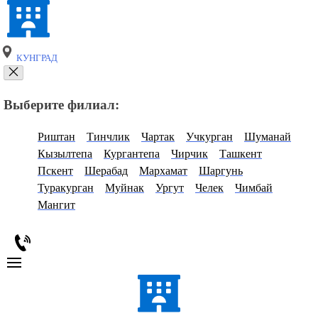
КУНГРАД
Выберите филиал:
Риштан
Тинчлик
Чартак
Учкурган
Шуманай
Кызылтепа
Кургантепа
Чирчик
Ташкент
Пскент
Шерабад
Мархамат
Шаргунь
Туракурган
Муйнак
Ургут
Челек
Чимбай
Мангит