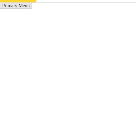
Primary Menu
Лучшие отели в Кунград
Отправьте заявку в период действия акции!
и получите бонус.