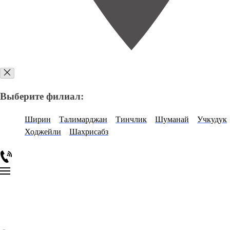
Выберите филиал:
Ширин
Талимарджан
Тинчлик
Шуманай
Учкудук
Ходжейли
Шахрисабз