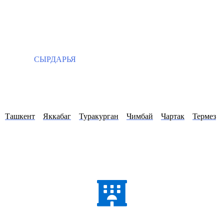
СЫРДАРЬЯ
Ташкент
Яккабаг
Туракурган
Чимбай
Чартак
Термез