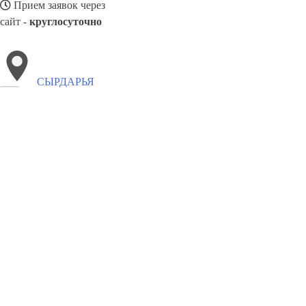
Прием заявок через
сайт -
круглосуточно
СЫРДАРЬЯ
Выберите филиал:
Ургенч
Ходжаабад
Тинчлик
Шуманай
Тахиаташ
Ширин
Янгиер
Ташкент
8(800)4223263
Заказать звонок
Забронировать отель в Сырдарья
Виды гостиниц
Цены
Сотрудничест