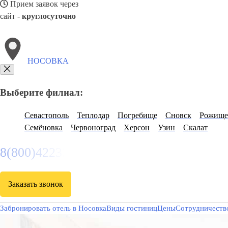
Прием заявок через
сайт -
круглосуточно
НОСОВКА
Выберите филиал:
Севастополь
Теплодар
Погребище
Сновск
Рожище
Семёновка
Червоноград
Херсон
Узин
Скалат
8(800)4223263
Заказать звонок
Забронировать отель в Носовка
Виды гостиниц
Цены
Сотрудничеств