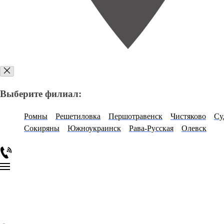
Выберите филиал:
Ромны
Решетиловка
Першотравенск
Чистяково
Су
Сокиряны
Южноукраинск
Рава-Русская
Олевск