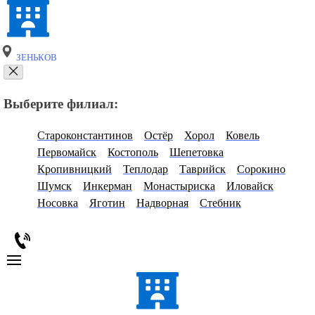
ЗЕНЬКОВ
Выберите филиал:
Староконстантинов
Остёр
Хорол
Ковель
Первомайск
Костополь
Шепетовка
Кропивницкий
Теплодар
Таврийск
Сорокино
Шумск
Инкерман
Монастыриска
Иловайск
Носовка
Яготин
Надворная
Стебник