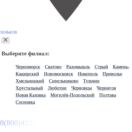
ЗЕНЬКОВ
Выберите филиал:
Черноморск
Сватово
Радомышль
Стрый
Камень-
Каширский
Новомосковск
Никополь
Приволье
Хмельницкий
Синельниково
Тульчин
Хрустальный
Люботин
Черновцы
Чернигов
Новая Каховка
Могилёв-Подольский
Полтава
Сосновка
8(800)4223263