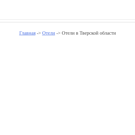
Главная
->
Отели
-> Отели в Тверской области
ли в Тверской области - ex-hote
Отели в Бежецке
Отели в Весьегонске